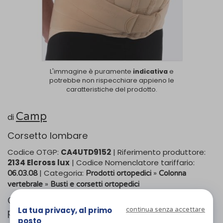
L'immagine è puramente
indicativa
e
potrebbe non rispecchiare appieno le
caratteristiche del prodotto.
Camp
di
Corsetto lombare
Codice OTGP:
CA4UTD9152
| Riferimento produttore:
2134 Elcross lux
| Codice Nomenclatore tariffario:
| Categoria:
»
06.03.08
Prodotti ortopedici
Colonna
»
vertebrale
Busti e corsetti ortopedici
Corsetto semirigido lombosacrale per addome
La tua privacy, al primo
continua senza accettare
pendulo.
posto