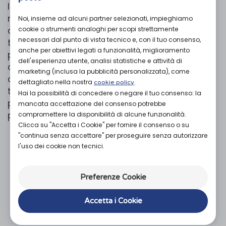
I corsetti della linea Elcross LUX presentano
nella parte posteriore un filato in carbonio
Noi, insieme ad alcuni partner selezionati, impieghiamo
cookie o strumenti analoghi per scopi strettamente
attivo chiamato RESISTEX CARBON. Il resto del
necessari dal punto di vista tecnico e, con il tuo consenso,
tessuto è composto da cotone, lycra e
anche per obiettivi legati a funzionalità, miglioramento
polyamide ed è Latex Free. Le particolari fibre di
dell'esperienza utente, analisi statistiche e attività di
questi materiali rendono questi corsetti
marketing (inclusa la pubblicità personalizzata), come
antistatici, batteriostatici, traspiranti e
dettagliato nella nostra
.
cookie policy
termoregolatori. Il design anatomico e il basso
Hai la possibilità di concedere o negare il tuo consenso: la
profilo di questi corsetti, li rendono confortevoli
mancata accettazione del consenso potrebbe
pur garantendo il giusto sostegno.
compromettere la disponibilità di alcune funzionalità.
Clicca su "Accetta i Cookie" per fornire il consenso o su
"continua senza accettare" per proseguire senza autorizzare
l'uso dei cookie non tecnici.
Organizza prova in negozio
L'acquisto in negozio è raccomandato per
garantire il corretto supporto da parte di un
Preferenze Cookie
tecnico ortopedico specializzato.
Accetta i Cookie
Vieni in negozio!