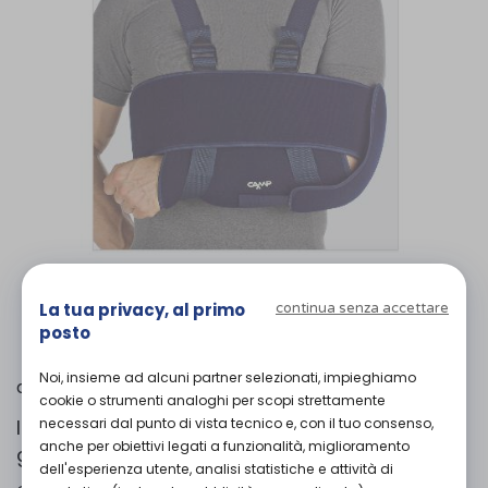
L'immagine è puramente
indicativa
e
potrebbe non rispecchiare appieno le
La tua privacy, al primo
continua senza accettare
caratteristiche del prodotto.
posto
Noi, insieme ad alcuni partner selezionati, impieghiamo
Camp
di
cookie o strumenti analoghi per scopi strettamente
necessari dal punto di vista tecnico e, con il tuo consenso,
Immobilizzatore braccio spalla con supporto
anche per obiettivi legati a funzionalità, miglioramento
gomito
dell'esperienza utente, analisi statistiche e attività di