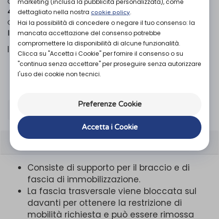
Codice OTGP:
CA4VBP9200
| Riferimento produttore:
marketing (inclusa la pubblicità personalizzata), come
4442
| Codice Nomenclatore tariffario:
|
06.06.21
dettagliato nella nostra
.
cookie policy
Categoria:
»
»
Prodotti ortopedici
Arto superiore
Hai la possibilità di concedere o negare il tuo consenso: la
mancata accettazione del consenso potrebbe
Immobilizzatori spalla-braccio
compromettere la disponibilità di alcune funzionalità.
Immobilizzatore di spalla e braccio.
Clicca su "Accetta i Cookie" per fornire il consenso o su
"continua senza accettare" per proseguire senza autorizzare
l'uso dei cookie non tecnici.
Organizza prova in negozio
Preferenze Cookie
TAGLIA
Standard
Accetta i Cookie
CARATTERISTICHE
Consiste di supporto per il braccio e di
fascia di immobilizzazione.
La fascia trasversale viene bloccata sul
davanti per ottenere la restrizione di
mobilità richiesta e può essere rimossa