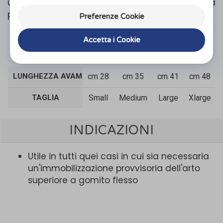
una più comoda vivibilità ed una riduzione della
pressione sull'area clavicolare
Preferenze Cookie
Accetta i Cookie
Organizza prova in negozio
LUNGHEZZA AVAMBRACCIO
cm 28
cm 35
cm 41
cm 48
TAGLIA
Small
Medium
Large
Xlarge
INDICAZIONI
Utile in tutti quei casi in cui sia necessaria
un'immobilizzazione provvisoria dell'arto
superiore a gomito flesso