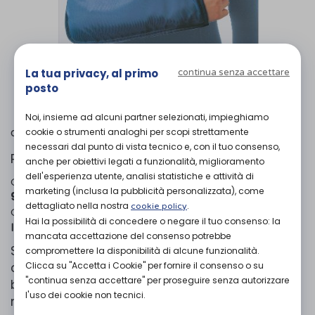
L'immagine è puramente
indicativa
e
La tua privacy, al primo
continua senza accettare
potrebbe non rispecchiare appieno le
posto
caratteristiche del prodotto.
Noi, insieme ad alcuni partner selezionati, impieghiamo
Camp
di
cookie o strumenti analoghi per scopi strettamente
necessari dal punto di vista tecnico e, con il tuo consenso,
Reggibraccio
anche per obiettivi legati a funzionalità, miglioramento
dell'esperienza utente, analisi statistiche e attività di
Codice OTGP:
CA4VQD9199
| Riferimento produttore:
marketing (inclusa la pubblicità personalizzata), come
902
| Codice Nomenclatore tariffario:
|
06.06.09
dettagliato nella nostra
.
cookie policy
Categoria:
»
»
Prodotti ortopedici
Arto superiore
Hai la possibilità di concedere o negare il tuo consenso: la
Immobilizzatori spalla-braccio
mancata accettazione del consenso potrebbe
Supporto reggibraccio semplice in materiale
compromettere la disponibilità di alcune funzionalità.
Clicca su "Accetta i Cookie" per fornire il consenso o su
che consente un'ampia traspirazione. Il
"continua senza accettare" per proseguire senza autorizzare
bretellaggio per l'ancoraggio del supporto è
l'uso dei cookie non tecnici.
munito di un soffice cuscinetto che permette