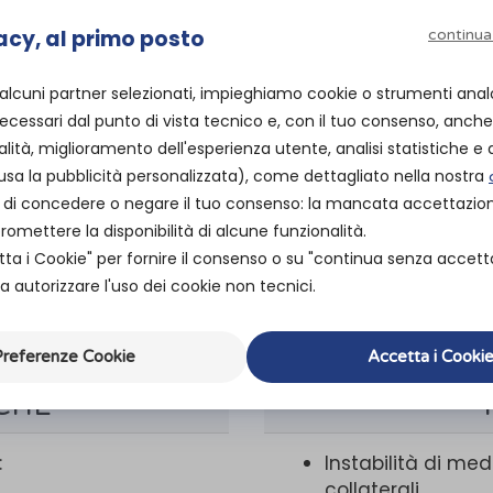
»
inferiore
Ginocchiere
acy, al primo posto
continua
ARX 312 Ginocchiera tubolare con articolazioni p
 alcuni partner selezionati, impieghiamo cookie o strumenti anal
Struttura in tessuto 3D traspirante “ARX”
cessari dal punto di vista tecnico e, con il tuo consenso, anche 
Struttura tubolare con aperture prossimale e
alità, miglioramento dell'esperienza utente, analisi statistiche e a
Supporto rotuleo in ”NRX”
Inserti in silicone antiscivolo
usa la pubblicità personalizzata), come dettagliato nella nostra
Aste in alluminio con articolazioni policentr
ità di concedere o negare il tuo consenso: la mancata accettazi
Cinturini di chiusura con Microvelcro®
mettere la disponibilità di alcune funzionalità.
tta i Cookie" per fornire il consenso o su "continua senza accett
 autorizzare l'uso dei cookie non tecnici.
Organizza prova in negozio
referenze Cookie
Accetta i Cooki
CHE
:
Instabilità di me
collaterali