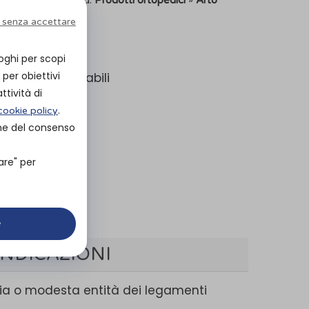
Prodotti ortopedici
Arto
 senza accettare
olicentriche
oghi per scopi
per obiettivi
 distale regolabili
ttività di
.
cookie policy
iche
one del consenso
are" per
e
INDICAZIONI
dia o modesta entità dei legamenti