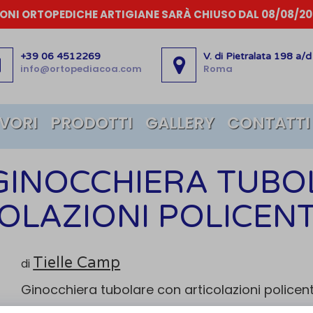
IONI ORTOPEDICHE ARTIGIANE SARÀ CHIUSO DAL 08/08/202
+39 06 4512269
V. di Pietralata 198 a/d
info@ortopediacoa.com
Roma
AVORI
PRODOTTI
GALLERY
CONTATTI
 GINOCCHIERA TUBO
OLAZIONI POLICEN
Tielle Camp
di
Ginocchiera tubolare con articolazioni policen
Codice OTGP:
TIETG26404
| Riferimento produttore:
AR