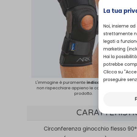
La tua priv
Noi, insieme ad
strettamente ne
legati a funzion
marketing (incl
Hai la possibil
potrebbe compro
Clicca su "Acce
proseguire senza
L'immagine è puramente
indicativa
e potrebbe
non rispecchiare appieno le caratteristiche del
prodotto.
P
CARATTERISTI
Circonferenza ginocchio flesso 90°