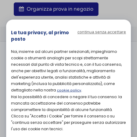
Organizza prova in negozio
CARATTERISTICHE
La tua privacy, al primo
continua senza accettare
posto
Design anatomico in maglia 3D per
Noi, insieme ad alcuni partner selezionati, impieghiamo
compressione e sostegno superiore
cookie o strumenti analoghi per scopi strettamente
Tessuto morbido, traspirante ed elastico
necessari dal punto di vista tecnico e, con il tuo consenso,
per un maggiore comfort con stecche
anche per obiettivi legati a funzionalità, miglioramento
dell'esperienza utente, analisi statistiche e attività di
flessibili
marketing (inclusa la pubblicità personalizzata), come
Cuscinetto anatomico morbido per la
dettagliato nella nostra
.
cookie policy
stabilizzazione della rotula e lo scarico del
Hai la possibilità di concedere o negare il tuo consenso: la
tendine rotuleo
mancata accettazione del consenso potrebbe
Ambidestra, in 7 misure
compromettere la disponibilità di alcune funzionalità.
Priva di lattice di gomma naturale
Clicca su "Accetta i Cookie" per fornire il consenso o su
Compressione Medicale Certificata 20-36
"continua senza accettare" per proseguire senza autorizzare
l'uso dei cookie non tecnici.
mmHg