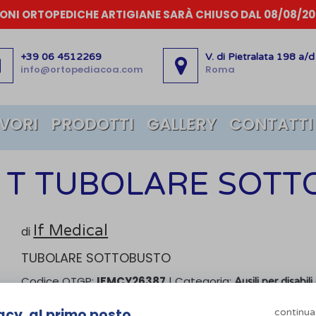
IONI ORTOPEDICHE ARTIGIANE SARÀ CHIUSO DAL 08/08/202
+39 06 4512269
V. di Pietralata 198 a/d
info@ortopediacoa.com
Roma
AVORI
PRODOTTI
GALLERY
CONTATTI
 T TUBOLARE SOTT
If Medical
di
TUBOLARE SOTTOBUSTO
Codice OTGP:
IFMCY26387
| Categoria:
Ausili per disabili
Il Tubolare Sottobusto è un indumento intimo da
acy, al primo posto
continua