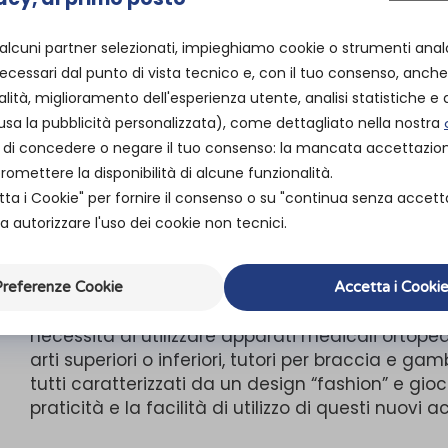
correttivo (busto tipo Boston, Lionese, Cheneau
È realizzato con filati Dryarn e Q-Skin. Q-SKIN b
 alcuni partner selezionati, impieghiamo cookie o strumenti anal
esclusiva che riduce lo sviluppo dei batteri ass
cessari dal punto di vista tecnico e, con il tuo consenso, anche 
contribuendo a mantenere il naturale equilibrio 
alità, miglioramento dell'esperienza utente, analisi statistiche e a
Poliammide 6.6 con ioni d’argento direttamente i
usa la pubblicità personalizzata), come dettagliato nella nostra
DRYARN è una fibra altamente performante, un fi
ità di concedere o negare il tuo consenso: la mancata accettazi
indossa comfort e praticità. Leggero, isolante, tr
mettere la disponibilità di alcune funzionalità.
differenza sulla vostra pelle
tta i Cookie" per fornire il consenso o su "continua senza accett
 autorizzare l'uso dei cookie non tecnici.
Realizzato senza cuciture, la forma tubolare è 
derivanti dallo sfregamento del busto (localizz
e delle ascelle)
referenze Cookie
Accetta i Cooki
Ortho-T è una linea di prodotti creata per super
necessità di utilizzare apparati medicali ortoped
arti superiori o inferiori, tutori per braccia e g
tutti caratterizzati da un design “fashion” e gi
praticità e la facilità di utilizzo di questi nuovi 