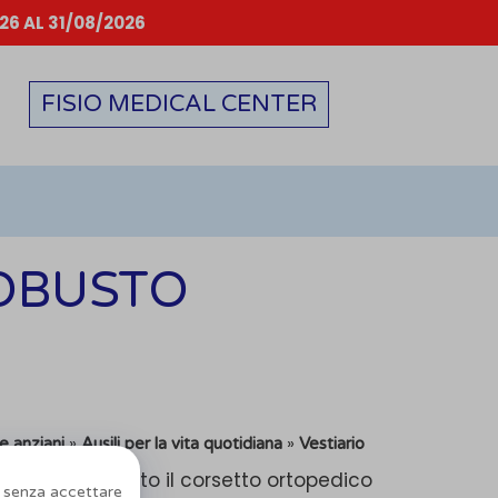
6 AL 31/08/2026
FISIO MEDICAL CENTER
OBUSTO
»
»
 e anziani
Ausili per la vita quotidiana
Vestiario
 indossare sotto il corsetto ortopedico
 senza accettare