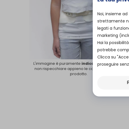
Noi, insieme ad
strettamente ne
legati a funzion
marketing (incl
Hai la possibil
potrebbe compro
Clicca su "Acce
L'immagine è puramente
indicativa
e potrebbe
proseguire senza
non rispecchiare appieno le caratteristiche del
prodotto.
P