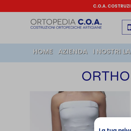
C.O.A. COSTRUZ
HOME
AZIENDA
I NOSTRI L
ORTHO
La tua priv