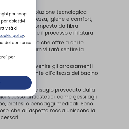
, Milwaukee…)
y Fulgar è una soluzione tecnologica
oghi per scopi
icurando freschezza, igiene e comfort,
per obiettivi
della pelle. È composto da fibra
ttività di
nseriti durante il processo di filatura
.
cookie policy
lato innovativo che offre a chi lo
one del consenso
aspirante, Dryarn vi farà sentire la
are" per
pensata per prevenire gli arrossamenti
ati genericamente all’altezza del bacino
e
are il senso di disagio provocato dalla
ici spesso antiestetici, come gessi agli
ambe, protesi o bendaggi medicali. Sono
ocoso, che all’aspetto moda uniscono la
accessori