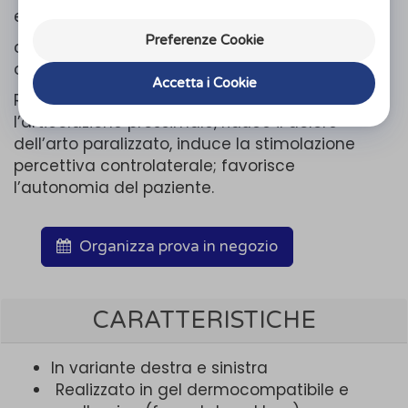
efficace
Preferenze Cookie
contenimento della sub-lussazione scapolo-
omerale.
Accetta i Cookie
Ripristina i rapporti articolari, stabilizza
l’articolazione prossimale, riduce il dolore
dell’arto paralizzato, induce la stimolazione
percettiva controlaterale; favorisce
l’autonomia del paziente.
Organizza prova in negozio
CARATTERISTICHE
In variante destra e sinistra
Realizzato in gel dermocompatibile e