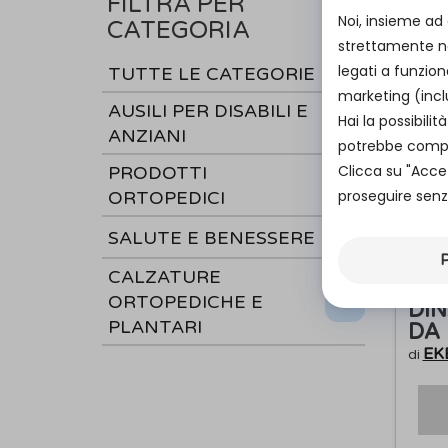
FILTRA PER
Noi, insieme ad
CATEGORIA
strettamente ne
legati a funzion
TUTTE LE CATEGORIE
marketing (incl
AUSILI PER DISABILI E
Hai la possibil
ANZIANI
potrebbe compro
Clicca su "Acce
PRODOTTI
proseguire senza
ORTOPEDICI
SALUTE E BENESSERE
P
K1
CALZATURE
- R
ORTOPEDICHE E
DI
PLANTARI
DA
EK
di