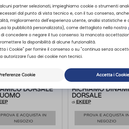
 alcuni partner selezionati, impieghiamo cookie o strumenti anal
cessari dal punto di vista tecnico e, con il tuo consenso, anche 
alità, miglioramento dell'esperienza utente, analisi statistiche e a
usa la pubblicità personalizzata), come dettagliato nella nostra
ità di concedere o negare il tuo consenso: la mancata accettazi
mettere la disponibilità di alcune funzionalità.
tta i Cookie" per fornire il consenso o su "continua senza accett
 autorizzare l'uso dei cookie non tecnici.
referenze Cookie
Accetta i Cooki
 POSTURE KEEPER
K1 POSTURE
ICHIAMO
KEEPER® YOUNG 
NAMICO DORSALE
RICHIAMO DINAM
 UOMO
DORSALE
EEP
EKEEP
di
PROVA E ACQUISTA IN
PROVA E ACQUISTA I
NEGOZIO
NEGOZIO