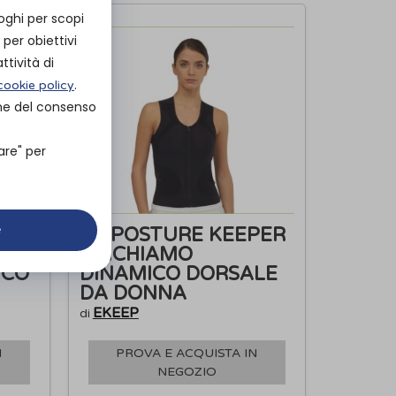
oghi per scopi
per obiettivi
ttività di
.
cookie policy
one del consenso
are" per
e
K1 POSTURE KEEPER
-
- RICHIAMO
ICO
DINAMICO DORSALE
DA DONNA
EKEEP
di
N
PROVA E ACQUISTA IN
NEGOZIO