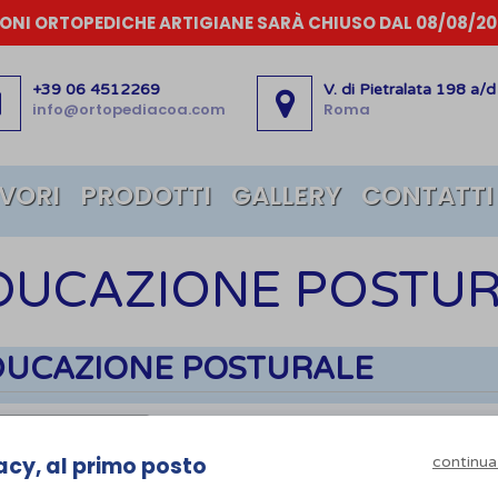
IONI ORTOPEDICHE ARTIGIANE SARÀ CHIUSO DAL 08/08/202
+39 06 4512269
V. di Pietralata 198 a/d
info@ortopediacoa.com
Roma
AVORI
PRODOTTI
GALLERY
CONTATTI
DUCAZIONE POSTU
DUCAZIONE POSTURALE
 per marca
acy, al primo posto
continua