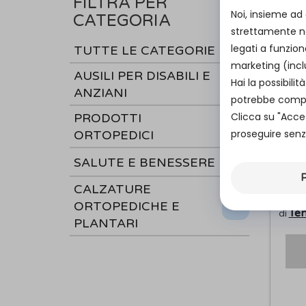
FILTRA PER
Noi, insieme ad
CATEGORIA
strettamente ne
legati a funzion
TUTTE LE CATEGORIE
marketing (incl
AUSILI PER DISABILI E
Hai la possibil
ANZIANI
potrebbe compro
Clicca su "Acce
PRODOTTI
proseguire senza
ORTOPEDICI
SALUTE E BENESSERE
P
Bus
CALZATURE
“TA
ORTOPEDICHE E
Te
di
PLANTARI