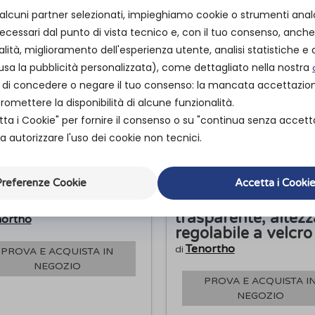
 alcuni partner selezionati, impieghiamo cookie o strumenti anal
cessari dal punto di vista tecnico e, con il tuo consenso, anche 
alità, miglioramento dell'esperienza utente, analisi statistiche e a
usa la pubblicità personalizzata), come dettagliato nella nostra
ità di concedere o negare il tuo consenso: la mancata accettazi
mettere la disponibilità di alcune funzionalità.
tta i Cookie" per fornire il consenso o su "continua senza accett
 autorizzare l'uso dei cookie non tecnici.
referenze Cookie
Accetta i Cooki
Collare cervicale
to semirigido
“NEW SCHANZ”
V” dorso-lombare
trasparente, altezz
northo
regolabile a velcro
Tenortho
di
PROVA E ACQUISTA IN
NEGOZIO
PROVA E ACQUISTA I
NEGOZIO