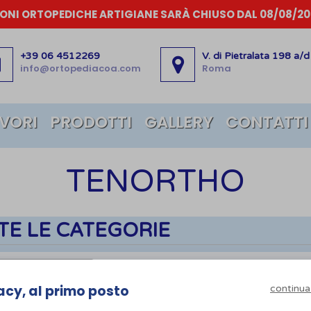
IONI ORTOPEDICHE ARTIGIANE SARÀ CHIUSO DAL 08/08/202
+39 06 4512269
V. di Pietralata 198 a/d
info@ortopediacoa.com
Roma
AVORI
PRODOTTI
GALLERY
CONTATTI
TENORTHO
TE LE CATEGORIE
tho
×
acy, al primo posto
continua