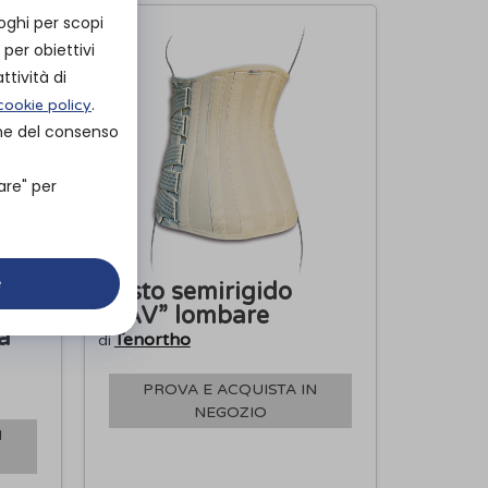
oghi per scopi
per obiettivi
ttività di
.
cookie policy
one del consenso
are" per
e
Busto semirigido
“TAV” lombare
a
Tenortho
di
PROVA E ACQUISTA IN
NEGOZIO
N